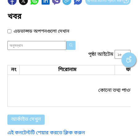
আপনার মতামত প্রদান করুন
খবর
এডভান্সড অপশনগুলো দেখান
পৃষ্ঠা আইটেম
নং
শিরোনাম
ফাইল
কোনো তথ্য পাওয়া য
আর্কাইভ দেখুন
এই কনটেন্টটি শেয়ার করতে ক্লিক করুন