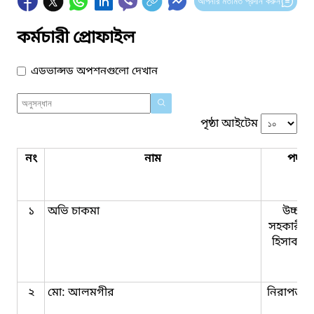
আপনার মতামত প্রদান করুন
কর্মচারী প্রোফাইল
এডভান্সড অপশনগুলো দেখান
পৃষ্ঠা আইটেম
নং
নাম
পদবি
১
অভি চাকমা
উচ্চমা
সহকারী ব
হিসাব রক
২
মো: আলমগীর
নিরাপত্তা প