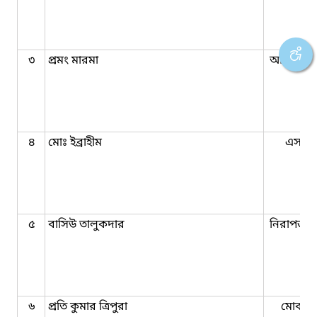
৩
প্রমং মারমা
অফিস সহ
৪
মোঃ ইব্রাহীম
এস,এ
৫
বাসিউ তালুকদার
নিরাপত্তা প
৬
প্রতি কুমার ত্রিপুরা
মোকাদ্